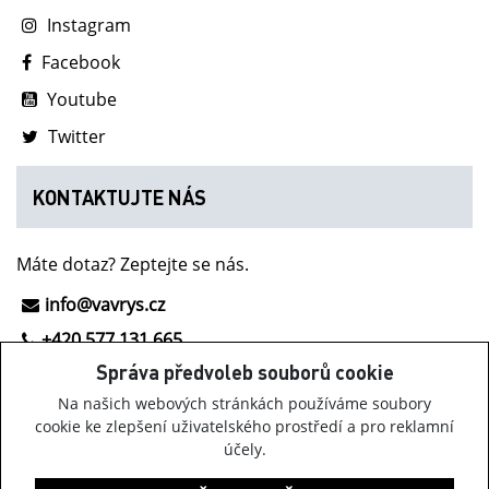
Instagram
Facebook
Youtube
Twitter
KONTAKTUJTE NÁS
Máte dotaz? Zeptejte se nás.
info@vavrys.cz
+420 577 131 665
Správa předvoleb souborů cookie
NOVINKY Z INOV-8
Na našich webových stránkách používáme soubory
cookie ke zlepšení uživatelského prostředí a pro reklamní
účely.
Získávejte informace o obuvi Inov-8, našich akcích a
zajímavých novinkách.