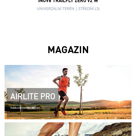
INOV8 TRAILFLY ZERO v2 W
UNIVERZÁLNÍ TERÉN
|
STŘEDNÍ (3)
MAGAZIN
AIRLITE PRO
Kolekce běžeckého oblečení..