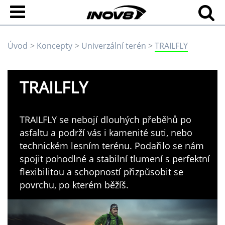
Úvod
Koncepty
Univerzální terén
TRAILFLY
TRAILFLY
TRAILFLY se nebojí dlouhých přeběhů po
asfaltu a podrží vás i kamenité suti, nebo
technickém lesním terénu. Podařilo se nám
spojit pohodlné a stabilní tlumení s perfektní
flexibilitou a schopností přizpůsobit se
povrchu, po kterém běžíš.