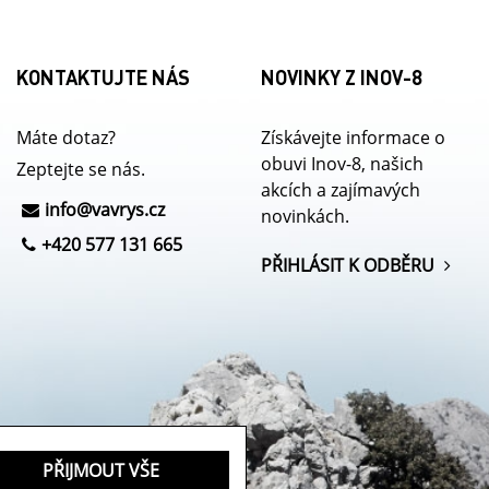
KONTAKTUJTE NÁS
NOVINKY Z INOV-8
Máte dotaz?
Získávejte informace o
obuvi Inov-8, našich
Zeptejte se nás.
akcích a zajímavých
info@
vavrys.cz
novinkách.
+420 577 131 665
PŘIHLÁSIT K ODBĚRU
PŘIJMOUT VŠE