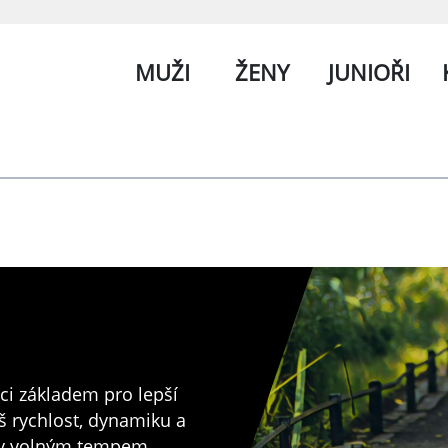
MUŽI
ŽENY
JUNIOŘI
nici základem pro lepší
eš rychlost, dynamiku a
my volným tempem.