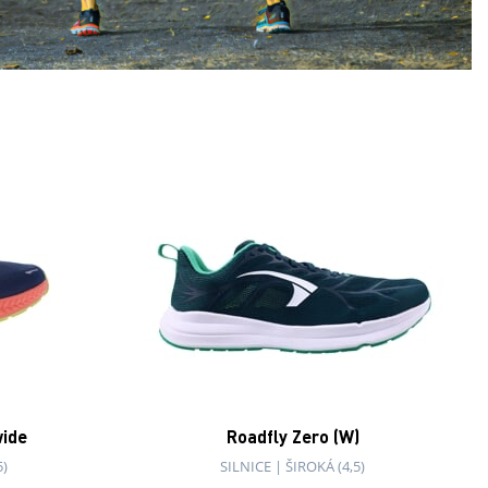
ide
Roadfly Zero (W)
5)
SILNICE
|
ŠIROKÁ (4,5)