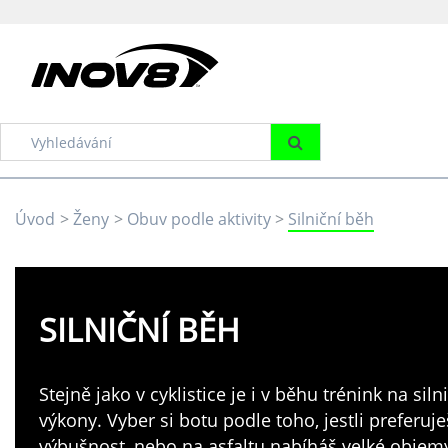
Úvod
Ženy
Obuv podle aktivity
Silniční běh
SILNIČNÍ BĚH
Stejně jako v cyklistice je i v běhu trénink na sil
výkony. Vyber si botu podle toho, jestli preferuj
výbušnost, nebo na asfaltu nabíháš velké obje