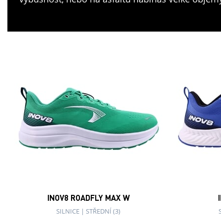
INOV8 ROADFLY MAX W
SILNICE
|
STŘEDNÍ (3)