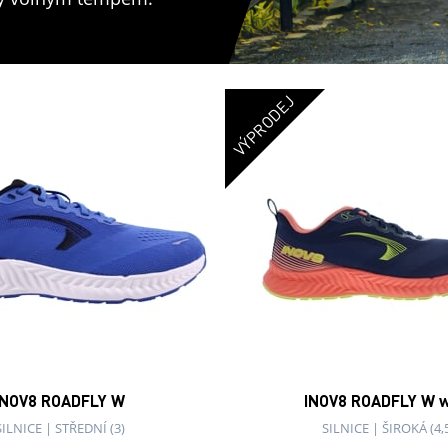
VÝPRODEJ
INOV8 ROADFLY W
INOV8 ROADFLY W w
SILNICE
|
STŘEDNÍ (3)
SILNICE
|
ŠIROKÁ (4,