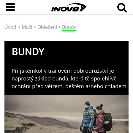
Úvod
Muži
Oblečení
Bundy
BUNDY
Při jakémkoliv trailovém dobrodružství je
naprostý základ bunda, která tě spolehlivě
ochrání před větrem, deštěm a/nebo chladem.