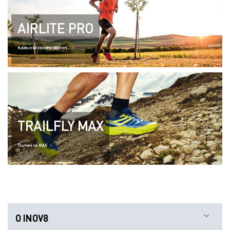
AIRLITE PRO
Kolekce běžeckého oblečení..
TRAILFLY MAX
Tlumení na MAX
O INOV8