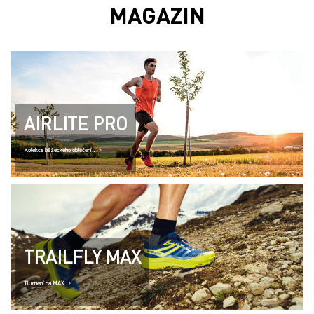
MAGAZIN
AIRLITE PRO
Kolekce běžeckého oblečení..
TRAILFLY MAX
Tlumení na MAX