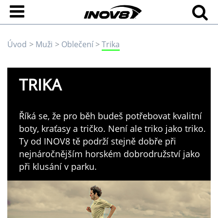
Úvod
Muži
Oblečení
Trika
TRIKA
Říká se, že pro běh budeš potřebovat kvalitní
boty, kraťasy a tričko. Není ale triko jako triko.
Ty od INOV8 tě podrží stejně dobře při
nejnáročnějším horském dobrodružství jako
při klusání v parku.