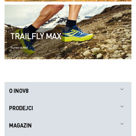
TRAILFLY MAX
Tlumení na MAX
O INOV8
PRODEJCI
MAGAZIN