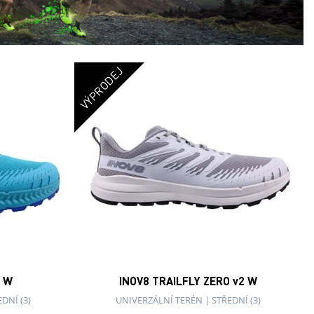
VÝPRODEJ
2 W
INOV8 TRAILFLY ZERO v2 W
DNÍ (3)
UNIVERZÁLNÍ TERÉN
|
STŘEDNÍ (3)