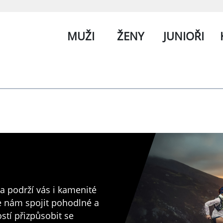
MUŽI
ŽENY
JUNIOŘI
a podrží vás i kamenité
e nám spojit pohodlné a
ostí přizpůsobit se