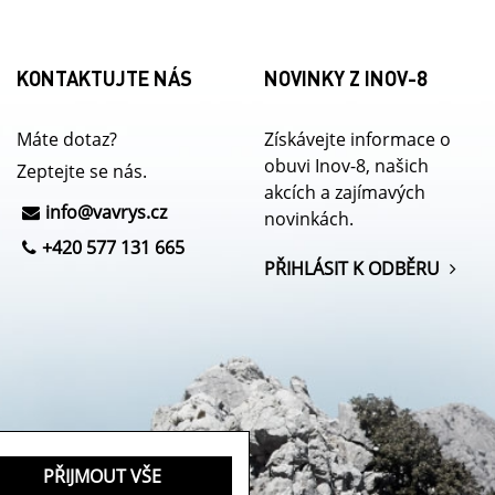
KONTAKTUJTE NÁS
NOVINKY Z INOV-8
Máte dotaz?
Získávejte informace o
obuvi Inov-8, našich
Zeptejte se nás.
akcích a zajímavých
info@
vavrys.cz
novinkách.
+420 577 131 665
PŘIHLÁSIT K ODBĚRU
PŘIJMOUT VŠE