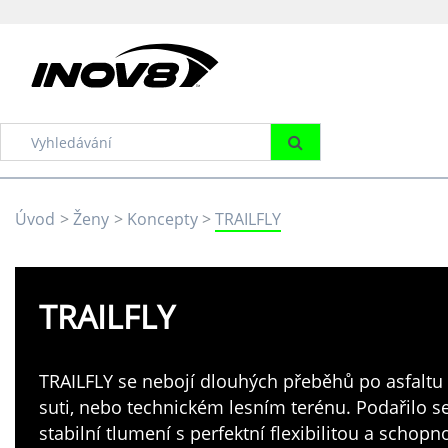
Úvod
Ženy
Koncepty
TRAILFLY
TRAILFLY
TRAILFLY se nebojí dlouhých přeběhů po asfaltu 
suti, nebo technickém lesním terénu. Podařilo s
stabilní tlumení s perfektní flexibilitou a schopn