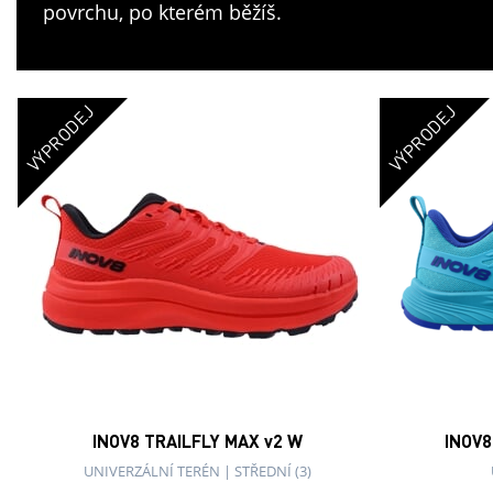
povrchu, po kterém běžíš.
VÝPRODEJ
VÝPRODEJ
INOV8 TRAILFLY MAX v2 W
INOV8
UNIVERZÁLNÍ TERÉN
|
STŘEDNÍ (3)