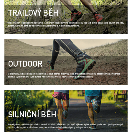
TRAILOVÝ BĚH
Trailový běh je základním stavebním kamenem každodenního tréninku všech, kdo vidí silnici pouze jako povrch pro jízdu
autem. Správná bota do trailu musí být všestranná a maximálně pohodlná.
OUTDOOR
V okamžiku, kdy se běh po horách mění v chůzi začneš zjišťovat, že se tvé požadavky na boty zásadně mění. Přednost
dostává vyšší tlumení, vyšší tuhost, nebo vysoký svršek, který zabrání podvrtnutí kotníku.
SILNIČNÍ BĚH
Stejně jako v cyklistice je i v běhu trénink na silnici základem pro lepší výkony. Vyber si botu podle toho, jestli preferuješ
rychlost, dynamiku a výbušnost, nebo na asfaltu nabíháš velké objemy volným tempem.