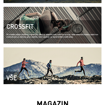
CROSSFIT
Při crossfitu zažiješ výbušnost a dynamiku, která by běžeckou botu rozervala na kusy. Naše indoorová kolekce nabízí mix
vlastností jako je odolnost, grip a stabilita, které uspokojí i ty nejnáročnější crossfit atlety.
VŠE
MAGAZIN