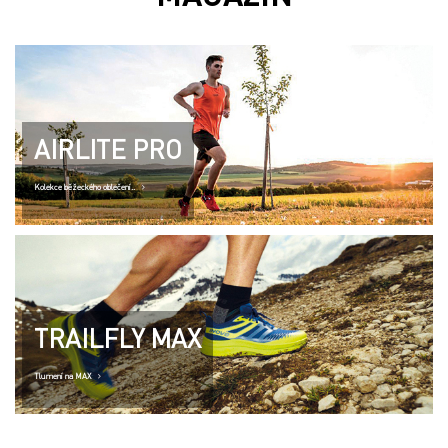
AIRLITE PRO
Kolekce běžeckého oblečení..
TRAILFLY MAX
Tlumení na MAX