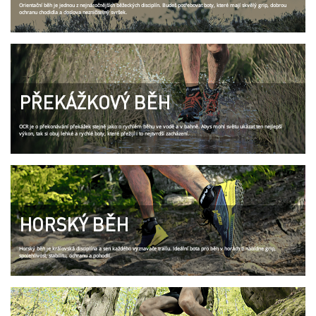
Orientační běh je jednou z nejnáročnějších běžeckých disciplín. Budeš potřebovat boty, které mají skvělý grip, dobrou
ochranu chodidla a doslova nezničitelný svršek.
PŘEKÁŽKOVÝ BĚH
OCR je o překonávání překážek stejně jako o rychlém běhu ve vodě a v bahně. Abys mohl světu ukázat ten nejlepší
výkon, tak si obuj lehké a rychlé boty, které přežijí i to nejtvrdší zacházení.
HORSKÝ BĚH
Horský běh je královská disciplína a sen každého vyznavače trailu. Ideální bota pro běh v horách ti nabídne grip,
spolehlivost, stabilitu, ochranu a pohodlí.