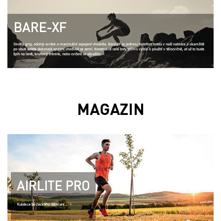
BARE-XF
Skvělý grip, odolný svršek a maximální zapojení chodidla. Bare-XF je jedinou barefoot botou v naší nabídce a okamžitě
po obutí ucítíte dokonalé spojení chodidel se zemí. Konstrukce celé boty přímo vybízí k použití v tělocvičně, ať už to bude
šplh na laně, kruhový trénink, nebo cvičení se závažím.
MAGAZIN
AIRLITE PRO
Kolekce běžeckého oblečení..