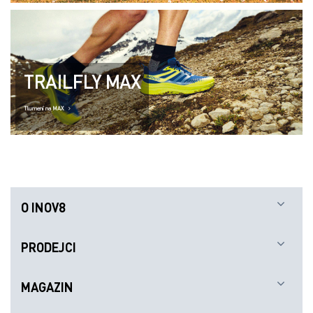
TRAILFLY MAX
Tlumení na MAX
O INOV8
PRODEJCI
MAGAZIN