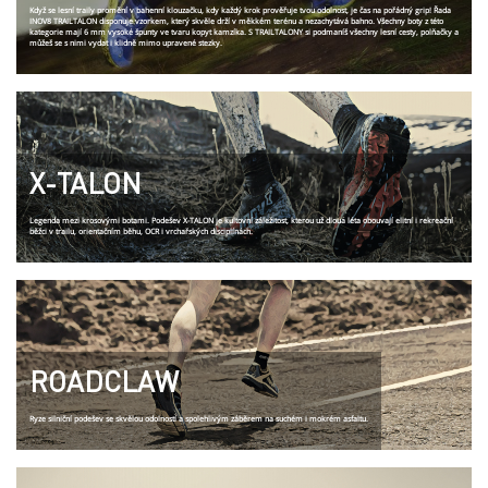
Když se lesní traily promění v bahenní klouzačku, kdy každý krok prověřuje tvou odolnost, je čas na pořádný grip! Řada
INOV8 TRAILTALON disponuje vzorkem, který skvěle drží v měkkém terénu a nezachytává bahno. Všechny boty z této
kategorie mají 6 mm vysoké špunty ve tvaru kopyt kamzíka. S TRAILTALONY si podmaníš všechny lesní cesty, polňačky a
můžeš se s nimi vydat i klidně mimo upravené stezky.
X-TALON
Legenda mezi krosovými botami. Podešev X-TALON je kultovní záležitost, kterou už dloua léta obouvají elitní i rekreační
běžci v trailu, orientačním běhu, OCR i vrchařských disciplínách.
ROADCLAW
Ryze silniční podešev se skvělou odolností a spolehlivým záběrem na suchém i mokrém asfaltu.