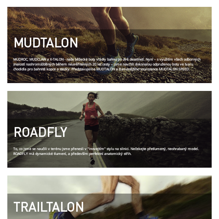
MUDTALON
MUDROC, MUDCLAW a X-TALON - naše běžecké boty vládly bahnu po dvě desetiletí. Nyní – s využitím všech odborných
znalostí nashromážděných během neuvěřitelných 20 let cesty – jsme navrhli dokonalou odpruženou botu ve tvaru
chodidla pro bahnité kopce a stezky. Představujeme MUDTALON a tlumenějšího sourozence MUDTALON SPEED.
ROADFLY
To, co jsme se naučili v terénu jsme přenesli v "inovejtím" stylu na silnici. Nečekejte přetlumený, neohrabaný model.
ROADFLY má dynamické tlumení, a především perfektní anatomický střih.
TRAILTALON