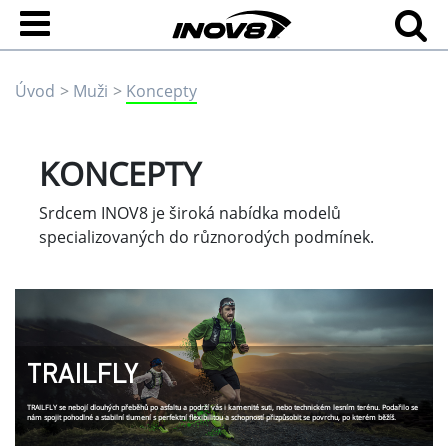
Úvod
Muži
Koncepty
KONCEPTY
Srdcem INOV8 je široká nabídka modelů
specializovaných do různorodých podmínek.
TRAILFLY
TRAILFLY se nebojí dlouhých přeběhů po asfaltu a podrží vás i kamenité suti, nebo technickém lesním terénu. Podařilo se
nám spojit pohodlné a stabilní tlumení s perfektní flexibilitou a schopností přizpůsobit se povrchu, po kterém běžíš.