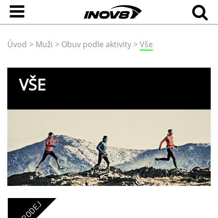
Úvod
Muži
Obuv podle aktivity
Vše
VŠE
VÝPRODEJ