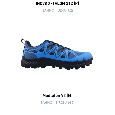
INOV8 X-TALON 212 (P)
BAHNO
|
ÚZKÁ (1,2)
Mudtalon V2 (M)
BAHNO
|
ŠIROKÁ (4,5)