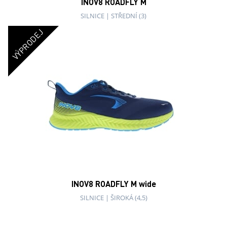
INOV8 ROADFLY M
SILNICE
|
STŘEDNÍ (3)
VÝPRODEJ
INOV8 ROADFLY M wide
SILNICE
|
ŠIROKÁ (4,5)