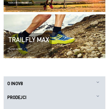
Kolekce běžeckého oblečení..
TRAILFLY MAX
Tlumení na MAX
O INOV8
PRODEJCI