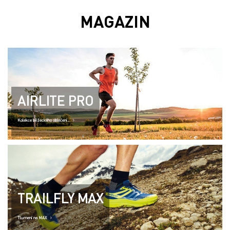
MAGAZIN
AIRLITE PRO
Kolekce běžeckého oblečení..
TRAILFLY MAX
Tlumení na MAX