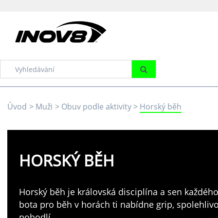
Úvod
Muži
Obuv podle aktivity
Horský běh
HORSKÝ BĚH
Horský běh je královská disciplína a sen každého 
bota pro běh v horách ti nabídne grip, spolehlivos
pohodlí.