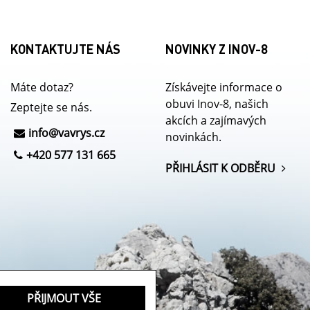
KONTAKTUJTE NÁS
NOVINKY Z INOV-8
Máte dotaz?
Získávejte informace o
obuvi Inov-8, našich
Zeptejte se nás.
akcích a zajímavých
info@
vavrys.cz
novinkách.
+420 577 131 665
PŘIHLÁSIT K ODBĚRU
PŘIJMOUT VŠE