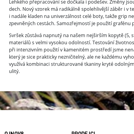
Lehkého přepracování se dočkala i podešev. Změny jsou 
dech. Nový vzorek má radikálně spolehlivější záběr i v 
i nadále kladen na univerzálnost celé boty, takže grip nen
zpevněných cestách. Samozřejmostí je použití grafénu 
Svršek zůstává napnutý na našem nejširším kopytě (5, st
materiálů s velmi vysokou odolností. Testování životno
při intenzivním použití v kamenitém prostředí jsme ne
který je sice prakticky nezničitelný, ale ne každému vyh
využívá kombinaci strukturované tkaniny kryté odolný
ulitý.
O INOV8
PRODEJCI