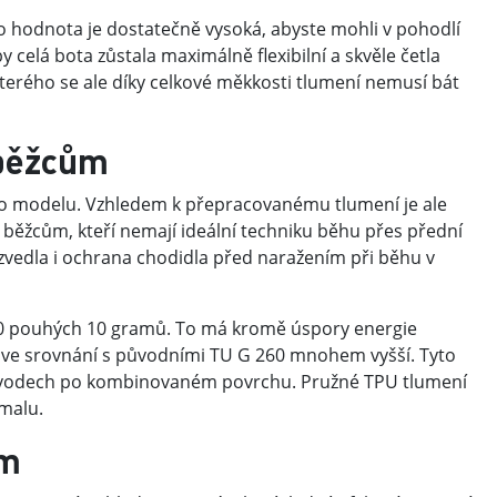
to hodnota je dostatečně vysoká, abyste mohli v pohodlí
celá bota zůstala maximálně flexibilní a skvěle četla
terého se ale díky celkové měkkosti tlumení nemusí bát
 běžcům
to modelu. Vzhledem k přepracovanému tlumení je ale
ěžcům, kteří nemají ideální techniku běhu přes přední
zvedla i ochrana chodidla před naražením při běhu v
70 pouhých 10 gramů. To má kromě úspory energie
 je ve srovnání s původními TU G 260 mnohem vyšší. Tyto
závodech po kombinovaném povrchu. Pružné TPU tlumení
omalu.
em