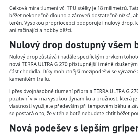
Celková míra tlumení vč. TPU stélky je 18 milimetrů. Ta
běžet nekonečně dlouho a zároveň dostatečně nízká, aby 
terén. Vysokou propriocepci podporuje i nulový drop, k
ani začínající a hobby běžci.
Nulový drop dostupný všem
Nulový drop zůstává i nadále specifickým prvkem toho
nová TERRA ULTRA G 270 přístupnější i méně zkušeným b
část chodidla. Díky mohutnější mezipodešvi se výrazně 
kamenitém trailu.
I přes dvojnásobné tlumení přibrala TERRA ULTRA G 2
pozitivní vliv i na vysokou dynamiku a pružnost, která
vlastnosti využijete především při tempovém běhu a 
se postará o to, že v téhle botě nebudete chtít běžet p
Nová podešev s lepším grip