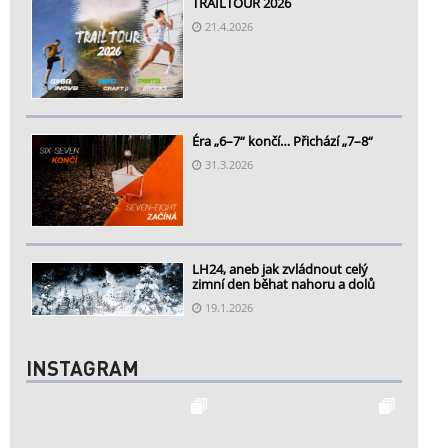
TRAILTOUR 2026
21.4.2026
Éra „6–7“ končí… Přichází „7–8“
31.3.2026
LH24, aneb jak zvládnout celý
zimní den běhat nahoru a dolů
19.1.2026
INSTAGRAM