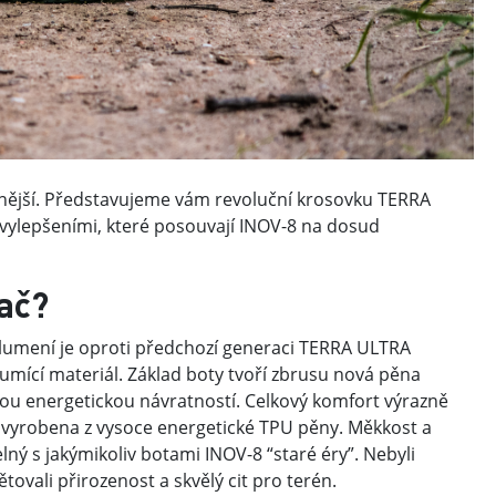
zenější. Představujeme vám revoluční krosovku TERRA
 vylepšeními, které posouvají INOV-8 na dosud
zač?
 tlumení je oproti předchozí generaci TERRA ULTRA
umící materiál. Základ boty tvoří zbrusu nová pěna
 energetickou návratností. Celkový komfort výrazně
vyrobena z vysoce energetické TPU pěny. Měkkost a
ý s jakýmikoliv botami INOV-8 “staré éry”. Nebyli
vali přirozenost a skvělý cit pro terén.