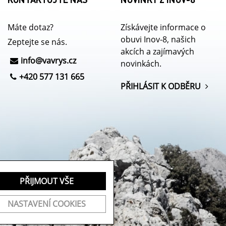
Máte dotaz?
Získávejte informace o
obuvi Inov-8, našich
Zeptejte se nás.
akcích a zajímavých
info@
vavrys.cz
novinkách.
+420 577 131 665
PŘIHLÁSIT K ODBĚRU
PŘIJMOUT VŠE
NASTAVENÍ COOKIES