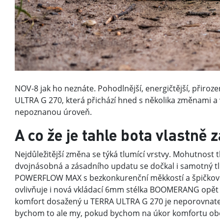
NOV-8 jak ho neznáte. Pohodlnější, energičtější, přiro
ULTRA G 270, která přichází hned s několika změnami a
nepoznanou úroveň.
A co že je tahle bota vlastně 
Nejdůležitější změna se týká tlumící vrstvy. Mohutnost
dvojnásobná a zásadního updatu se dočkal i samotný tl
POWERFLOW MAX s bezkonkurenční měkkostí a špičkovou
ovlivňuje i nová vkládací 6mm stélka BOOMERANG opět 
komfort dosažený u TERRA ULTRA G 270 je neporovnateln
bychom to ale my, pokud bychom na úkor komfortu oběto