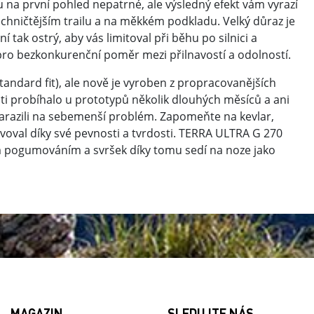
na první pohled nepatrné, ale výsledný efekt vám vyrazí
techničtějším trailu a na měkkém podkladu. Velký důraz je
í tak ostrý, aby vás limitoval při běhu po silnici a
pro bezkonkurenční poměr mezi přilnavostí a odolností.
andard fit), ale nově je vyroben z propracovanějších
sti probíhalo u prototypů několik dlouhých měsíců a ani
narazili na sebemenší problém. Zapomeňte na kevlar,
ovoval díky své pevnosti a tvrdosti. TERRA ULTRA G 270
m pogumováním a svršek díky tomu sedí na noze jako
MAGAZIN
SLEDUJTE NÁS