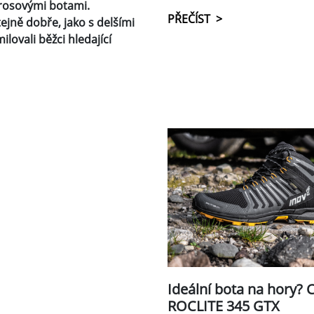
krosovými botami.
PŘEČÍST >
tejně dobře, jako s delšími
lovali běžci hledající
Ideální bota na hory? 
ROCLITE 345 GTX