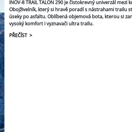
INOV-8 TRAIL TALON 290 je čistokrevný univerzál mezi 
Obojživelník, který si hravě poradí s nástrahami trailu s
úseky po asfaltu. Oblíbená objemová bota, kterou si zami
vysoký komfort i vyznavači ultra trailu.
PŘEČÍST >