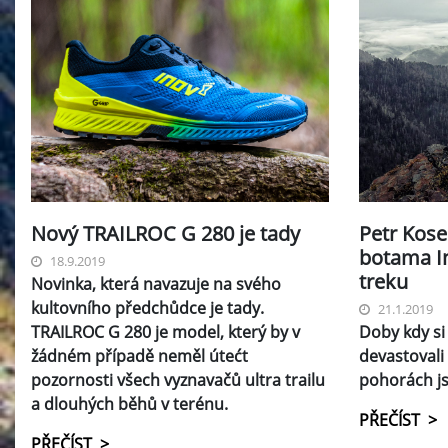
Nový TRAILROC G 280 je tady
Petr Kose
botama I
18.9.2019
treku
Novinka, která navazuje na svého
kultovního předchůdce je tady.
21.1.2019
TRAILROC G 280 je model, který by v
Doby kdy si 
žádném případě neměl útećt
devastovali
pozornosti všech vyznavačů ultra trailu
pohorách js
a dlouhých běhů v terénu.
PŘEČÍST >
PŘEČÍST >