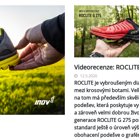
Videorecenze: ROCLIT
12.5.2020
ROCLITE je vybroušeným d
mezi krosovými botami. Vel
na tom má především skvěl
podešev, která poskytuje vyn
a zároveň velmi dobrou živ
generace ROCLITE G 275 po
standard ještě o úroveň výš
obohacení podešve o grafé