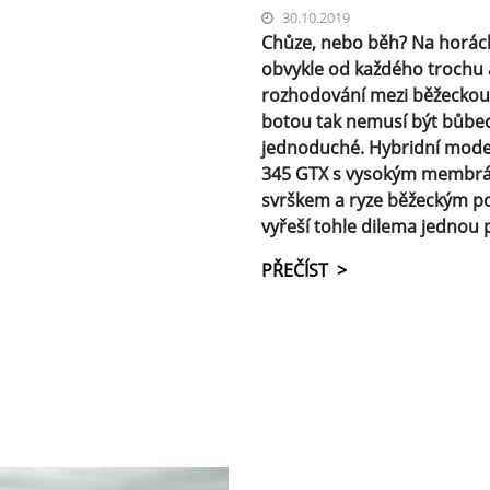
30.10.2019
Chůze, nebo běh? Na horách
obvykle od každého trochu 
rozhodování mezi běžeckou
botou tak nemusí být bůbe
jednoduché. Hybridní mode
345 GTX s vysokým membr
svrškem a ryze běžeckým 
vyřeší tohle dilema jednou 
PŘEČÍST >