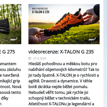
E G 275
videorecenze: X-TALON G 235
27.4.2020
iamantem
Hledáš pohodlnou a měkkou botu pro
kou zásluhu
nabíhání objemových kilometrů? Tak to
e navržená
jsi tady špatně. X-TALON je o rychlosti a
ikající grip
agilitě. Dravosti a dynamice. V téhle
otnost. Nová
botě zkrátka nejde běžet pomalu.
souvá tento
Nebudeš věřit tomu, jak rychle jsi
 díky
schopný běžet v technickém trailu.
n
Atletičnost X-TALONu je legendární a