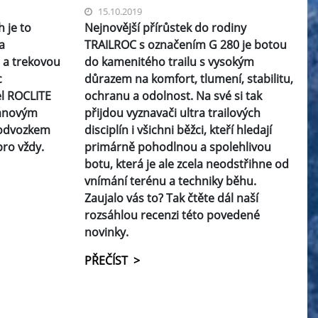
15.10.2019
 je to
Nejnovější přírůstek do rodiny
a
TRAILROC s označením G 280 je botou
 a trekovou
do kamenitého trailu s vysokým
c
důrazem na komfort, tlumení, stabilitu,
l ROCLITE
ochranu a odolnost. Na své si tak
ánovým
přijdou vyznavači ultra trailových
podvozkem
disciplín i všichni běžci, kteří hledají
pro vždy.
primárně pohodlnou a spolehlivou
botu, která je ale zcela neodstřihne od
vnímání terénu a techniky běhu.
Zaujalo vás to? Tak čtěte dál naší
rozsáhlou recenzi této povedené
novinky.
PŘEČÍST >