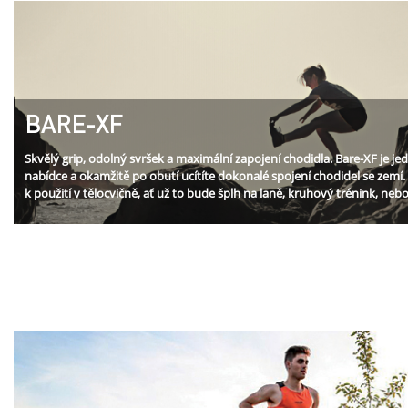
BARE-XF
Skvělý grip, odolný svršek a maximální zapojení chodidla. Bare-XF je je
nabídce a okamžitě po obutí ucítíte dokonalé spojení chodidel se zemí.
k použití v tělocvičně, ať už to bude šplh na laně, kruhový trénink, nebo