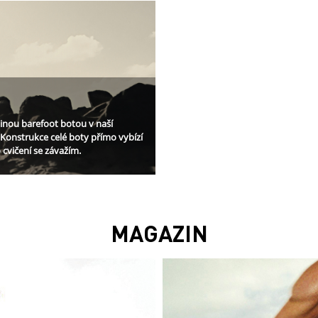
dinou barefoot botou v naší
 Konstrukce celé boty přímo vybízí
 cvičení se závažím.
MAGAZIN