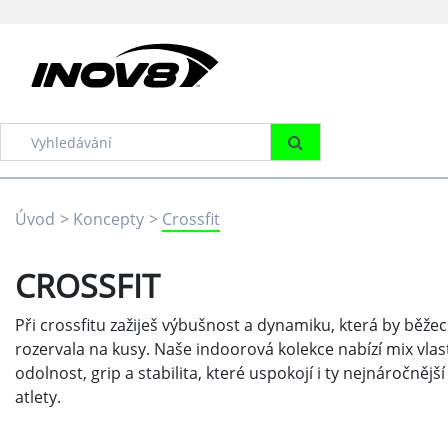
Úvod
Koncepty
Crossfit
CROSSFIT
Při crossfitu zažiješ výbušnost a dynamiku, která by běže
rozervala na kusy. Naše indoorová kolekce nabízí mix vlast
odolnost, grip a stabilita, které uspokojí i ty nejnáročnější
atlety.